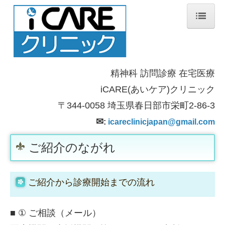
ホーム
訪問診療
精神科 訪問診療 在宅医療
医師紹介
iCARE(
あいケア)クリニック
ご紹介のながれ
〒344-0058
埼玉県春日部市栄町2-86-3
✉
:
icareclinicjapan@gmail.com
ものわすれ外来
ご紹介のながれ
相談・カウンセリング
お問い合わせ
ご紹介から診療開始までの流れ
■
①
ご相談（メール）