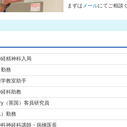
まずは
メール
にてご相談
神経精神科入局
）勤務
菌学教室助手
神経科助教
ychiatry（英国）客員研究員
県）勤務
神科神経科講師・病棟医長