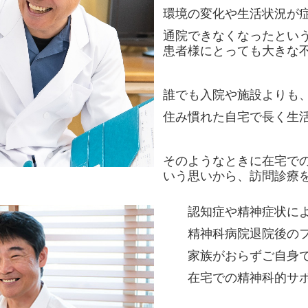
環境の変化や生活状況が
通院できなくなったとい
患者様にとっても大きな
誰でも入院や施設よりも
住み慣れた自宅で長く生
そのようなときに在宅で
いう思いから
、訪問診療
認知症や精神症状によ
精
神科病院退院後の
家族がおらずご自身で
在宅での精神科的サ