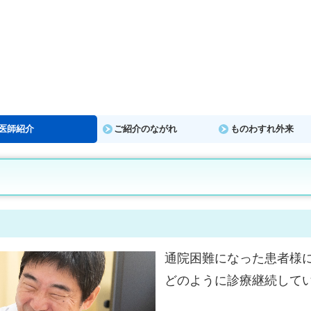
医師紹介
ご紹介のながれ
ものわすれ外来
通
院困難になった患者様
どのように診療継続して