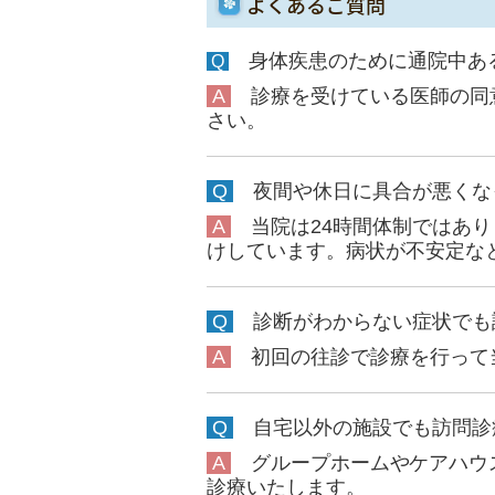
よくあるご質問
身体疾患のために通院中あ
Q
A
診療を受けている医師の同意
さい。
Q
夜間や休日に具合が悪くな
A
当院は24時間体制ではあ
けしています。病状が不安定な
Q
診断がわからない症状でも
A
初回の往診で診療を行って
Q
自宅以外の施設でも訪問診
A
グループホームやケアハウ
診療いたします。